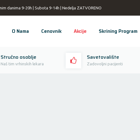
nim danima 9-20h | Subota 9-14h | Nedelja ZATVORENO
O Nama
Cenovnik
Akcije
Skrining Program
Stručno osoblje
Savetovalište
Naš tim vrhinskih lekara
Zadovoljni pacijenti