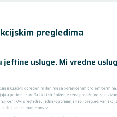
akcijskim pregledima
u jeftine usluge. Mi vredne usl
zakazuju isključivo određenim danima sa ograničenim brojem termi
jaju u periodu između 10 i 14h. Sniženje cena postižemo zakazivan
oj ceni. Ovi pregledi su jednakog trajanja kao i pregledi van akci
nu uslugu ali za manje novca.