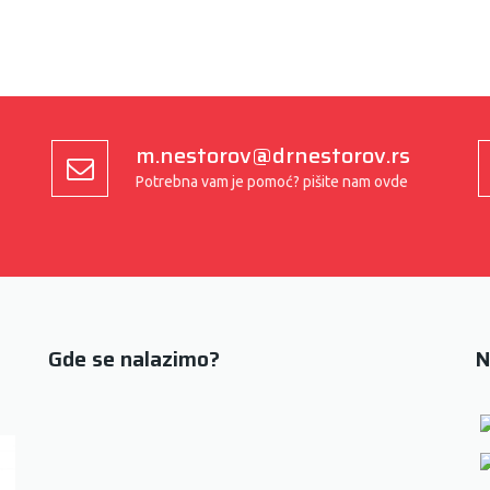
m.nestorov@drnestorov.rs
Potrebna vam je pomoć? pišite nam ovde
Gde se nalazimo?
N