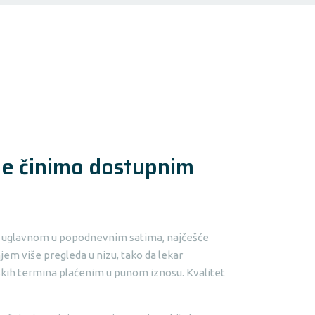
uge činimo dostupnim
na, uglavnom u popodnevnim satima, najčešće
jem više pregleda u nizu, tako da lekar
jskih termina plaćenim u punom iznosu. Kvalitet