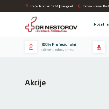
Braće Jerković 123A | Beograd
Radno vreme: Rad
Početna
100% Profesionalni
Etičnost i odgovornost
Akcije