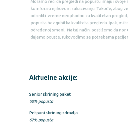
Moramo reći da pregledi na popustu imaju i svoje
komfora u njihovom zakazivanju. Takođe, zbog već
odrediti vreme neophodno za kvalitetan pregled, je
popusta bez gubitka kvaliteta pregleda. Ipak, mi t
određenoj smeni. Na taj način, postižemo da npr. 
dajemo pouste, rukovodimo se potrebama pacijenata
Aktuelne akcije:
Senior skrining paket
60% popusta
Potpuni skrining zdravlja
67% popusta