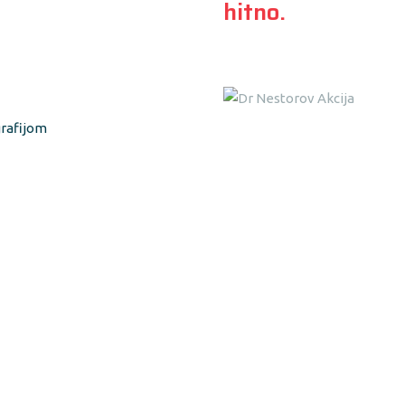
hitno.
grafijom