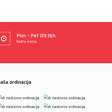
Pon – Pet 09:16h
Radno vreme
aša ordinacija