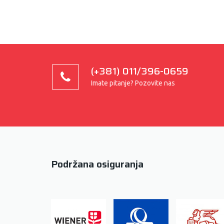
(+381) 011/396-0659
Imate pitanje? Pozovite nas
Podržana osiguranja