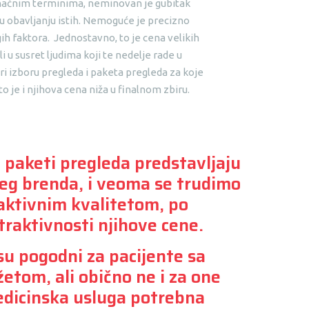
dinačnim terminima, neminovan je gubitak
u obavljanju istih. Nemoguće je precizno
gih faktora. Jednostavno, to je cena velikih
 u susret ljudima koji te nedelje rade u
i izboru pregleda i paketa pregleda za koje
 je i njihova cena niža u finalnom zbiru.
 i paketi pregleda predstavljaju
šeg brenda, i veoma se trudimo
aktivnim kvalitetom, po
traktivnosti njihove cene.
 su pogodni za pacijente sa
tom, ali obično ne i za one
edicinska usluga potrebna