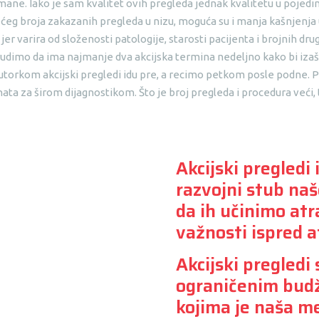
 mane. Iako je sam kvalitet ovih pregleda jednak kvalitetu u poje
eg broja zakazanih pregleda u nizu, moguća su i manja kašnjenja 
r varira od složenosti patologije, starosti pacijenta i brojnih dru
rudimo da ima najmanje dva akcijska termina nedeljno kako bi izašli
utorkom akcijski pregledi idu pre, a recimo petkom posle podne. Pr
 za širom dijagnostikom. Što je broj pregleda i procedura veći, to
Akcijski pregledi
razvojni stub na
da ih učinimo atr
važnosti ispred a
Akcijski pregledi
ograničenim budže
kojima je naša m