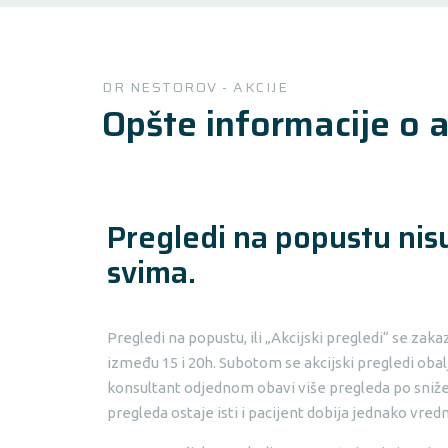
DR NESTOROV - AKCIJE
Opšte informacije o 
Pregledi na popustu nis
svima.
Pregledi na popustu, ili „Akcijski pregledi“ se 
između 15 i 20h. Subotom se akcijski pregledi obal
konsultant odjednom obavi više pregleda po snižen
pregleda ostaje isti i pacijent dobija jednako vred